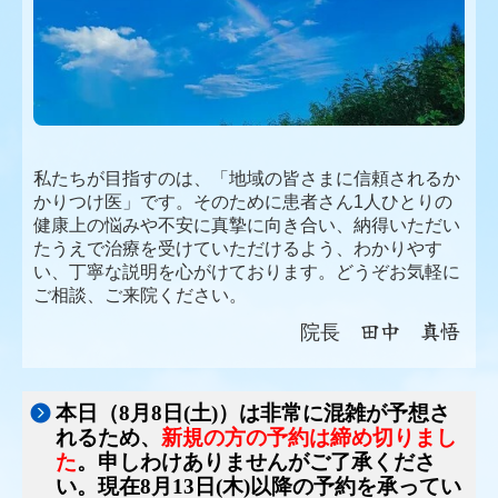
私たちが目指すのは、「地域の皆さまに信頼されるか
かりつけ医」です。そのために患者さん1人ひとりの
健康上の悩みや不安に真摯に向き合い、納得いただい
たうえで治療を受けていただけるよう、わかりやす
い、丁寧な説明を心がけております。どうぞお気軽に
ご相談、ご来院ください。
田中 真悟
院長
本日（8月8日
(土
)
）は非常に混雑が予想さ
れるため、
新規の方の予約は締め切りまし
た
。申しわけありませんがご了承くださ
い。現在8月13日
(木
)
以降の予約を承ってい