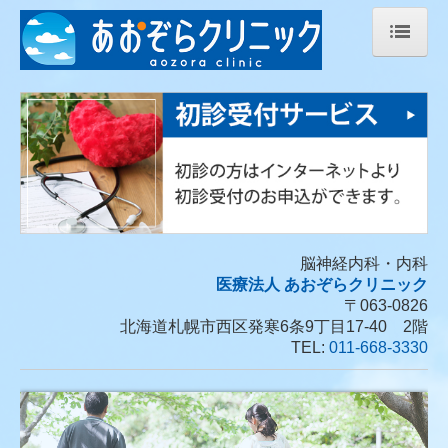
ホーム
当院について
診療案内
神経内科とは
施設、設備など
脳神経内科・内科
地図、交通案内
医療法人 あおぞらクリニック
〒063-0826
リハビリテーション室より
北海道札幌市西区発寒6条9丁目17-40 2階
TEL:
011-668-3330
個人情報保護方針
訪問リハビリのご紹介