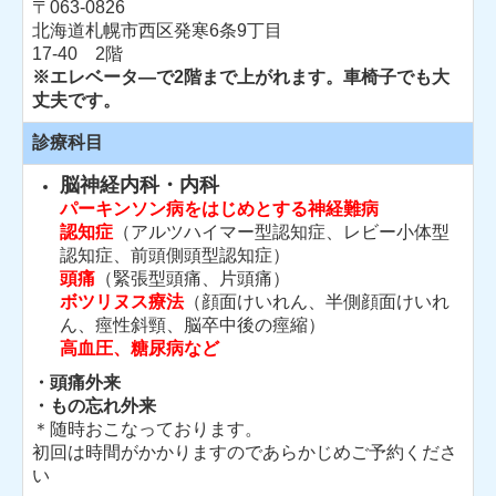
〒063-0826
北海道札幌市西区発寒6条9丁目
17-40 2階
※エレベータ―で2階まで上がれます。車椅子でも大
丈夫です。
診療科目
脳神経内科・内科
パーキンソン病をはじめとする神経難病
認知症
（アルツハイマー型認知症、レビー小体型
認知症、前頭側頭型認知症）
頭痛
（緊張型頭痛、片頭痛）
ボツリヌス療法
（顔面けいれん、半側顔面けいれ
ん、痙性斜頸、脳卒中後の痙縮）
高血圧、糖尿病など
・頭痛外来
・もの忘れ外来
＊随時おこなっております。
初回は時間がかかりますのであらかじめご予約くださ
い