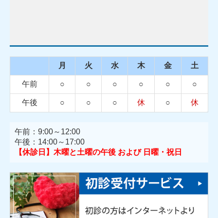
月
火
水
木
金
土
午前
○
○
○
○
○
○
午後
○
○
○
休
○
休
午前：9:00～12:00
午後：14:00～17:00
【休診日】木曜と土曜の午後 および 日曜・祝日