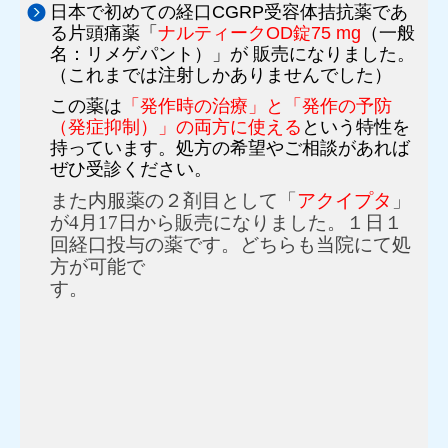
日本で初めての経口CGRP受容体拮抗薬であ
る片頭痛薬「
ナルティークOD錠75 mg
（一般
名：リメゲパント）」が
販売に
なりました。
（これまでは注射しかありませんでした）
この薬は
「発作時の治療」と「発作の予防
（発症抑制）」の両方に使える
という特性を
持っています。処方の希望やご相談があれば
ぜひ受診ください。
また内服薬の２剤目として「
アクイプタ
」
が4月17日から販売になりました。１日１
回経口投与の薬です。どちらも当院にて処
方が可能で
す。